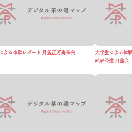
による体験レポート 月釜正芳庵茶会
大学生による体
武家茶道 月釜会