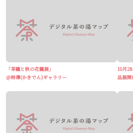
「茶籠と秋の花籠展」
10月
＠柿傳(かきでん)ギャラリー
品展開