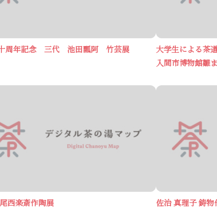
十周年記念 三代 池田瓢阿 竹芸展
大学生による茶
入間市博物館雛
 尾西楽斎作陶展
佐治 真理子 鋳