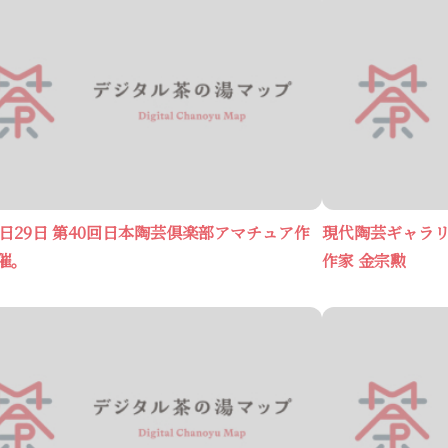
28日29日 第40回日本陶芸倶楽部アマチュア作
現代陶芸ギャラリ
催。
作家 金宗勲