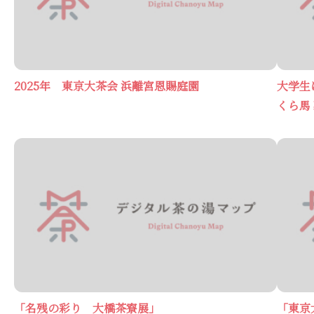
2025年 東京大茶会 浜離宮恩賜庭園
大学生
くら馬
「名残の彩り 大橋茶寮展」
「東京