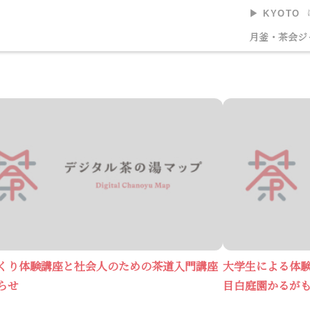
▶︎ KYOTO
美術館
月釜・茶会
ジ
くり体験講座と社会人のための茶道入門講座
大学生による体
らせ
目白庭園かるが