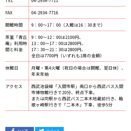
TEL
04-2934-7711
FAX
04-2934-7716
開館時間
9：00〜17：00（入館は16：30まで）
茶室「青丘
9：00〜12：00は2100円、
庵」利用時
13：00〜17：00は2800円、
間と料金
17：30〜21：30は2800円、
全日は7700円（いずれも1席の金額）
休館日
月曜・第4火曜（祝日の場合は開館、翌日休）、
年末年始
アクセス
西武池袋線「入間市駅」南口から西武バス入間
市博物館行きで20分、終点下車。
または同駅から西武バス二本木地蔵前行き、箱
根ヶ崎駅行きで「二本木」下車、徒歩5分