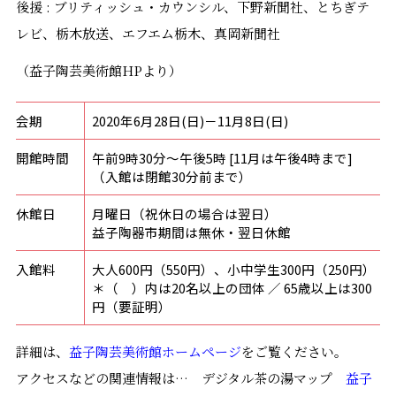
後援 : ブリティッシュ・カウンシル、下野新聞社、とちぎテ
レビ、栃木放送、エフエム栃木、真岡新聞社
（益子陶芸美術館HPより）
会期
2020年6月28日(日)－11月8日(日)
開館時間
午前9時30分～午後5時 [11月は午後4時まで]
（入館は閉館30分前まで）
休館日
月曜日（祝休日の場合は翌日）
益子陶器市期間は無休・翌日休館
入館料
大人600円（550円）、小中学生300円（250円）
＊（ ）内は20名以上の団体 ／ 65歳以上は300
円（要証明）
詳細は、
益子陶芸美術館ホームページ
をご覧ください。
アクセスなどの関連情報は… デジタル茶の湯マップ
益子