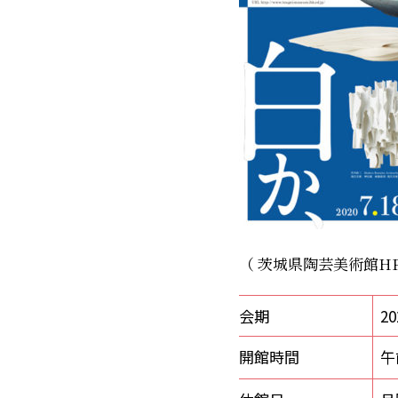
（ 茨城県陶芸美術館H
会期
2
開館時間
午