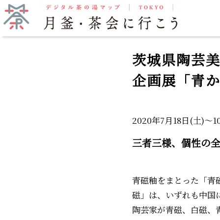
抹茶をいただく
月釜
茨城県陶芸
企画展「青
2020年7月18日(土)～1
三者三様、個性の
青磁釉をまとった「青
磁」は、いずれも中国
陶芸家が青磁、白磁、