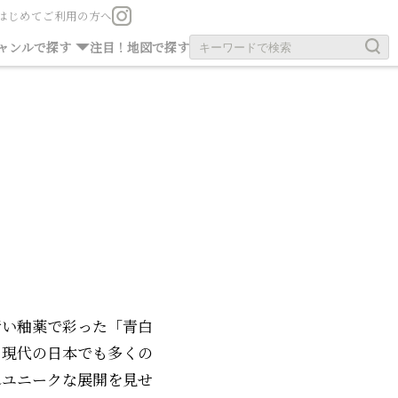
はじめてご利用の方へ
お茶の旧跡
お寺・神社
ャンルで探す
注目！
地図で探す
」
青い釉薬で彩った「青白
。現代の日本でも多くの
れユニークな展開を見せ