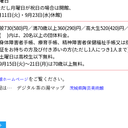
曜日
ただし月曜日が祝日の場合は開館、
月11日(火)・9月23日(水)休館)
般730(580)円／満70歳以上360(290)円／高大生520(420)円／
( )内は、20名以上の団体料金。
身体障害者手帳、療育手帳、精神障害者保健福祉手帳又は
証をお持ちの方及び付き添いの方(ただし1人につき1人まで
土曜日は高校生以下無料。
9月15日(火)～21日(月)は70歳以上無料。
をご覧ください。
館ホームページ
報は… デジタル茶の湯マップ
茨城県陶芸美術館