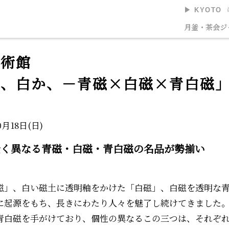
▶︎ KYOTO
美術館
月釜・茶会
ジ
美術館
か、白か、－青磁×白磁×青白磁
0月18日(日)
全く異なる青磁・白磁・青白磁の名品が勢揃い
磁」、白い磁土に透明釉をかけた「白磁」、白磁を透明な
に起源をもち、長きにわたり人々を魅了し続けてきました
青白磁を手がけており、個性の異なるこの三つは、それぞ