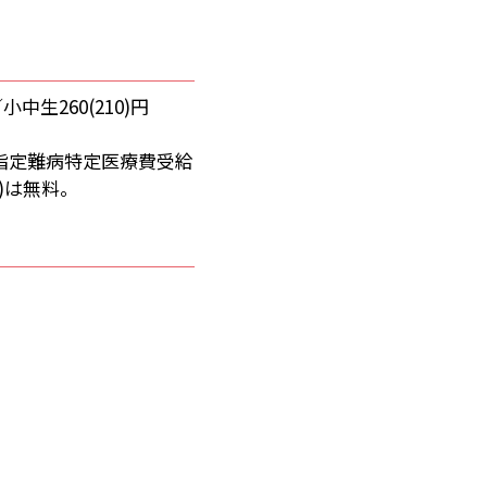
小中生260(210)円
指定難病特定医療費受給
)は無料。