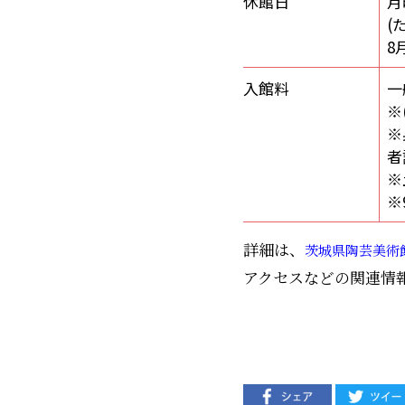
休館日
月
(
8
入館料
一
※
※
者
※
※
詳細は、
茨城県陶芸美術
アクセスなどの関連情