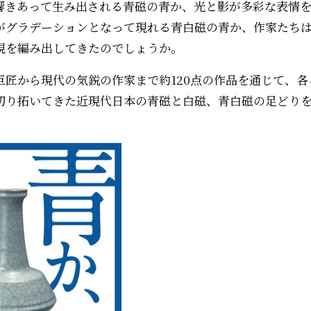
響きあって生み出される青磁の青か、光と影が多彩な表情
がグラデーションとなって現れる青白磁の青か、作家たち
現を編み出してきたのでしょうか。
巨匠から現代の気鋭の作家まで約120点の作品を通じて、
切り拓いてきた近現代日本の青磁と白磁、青白磁の足どり