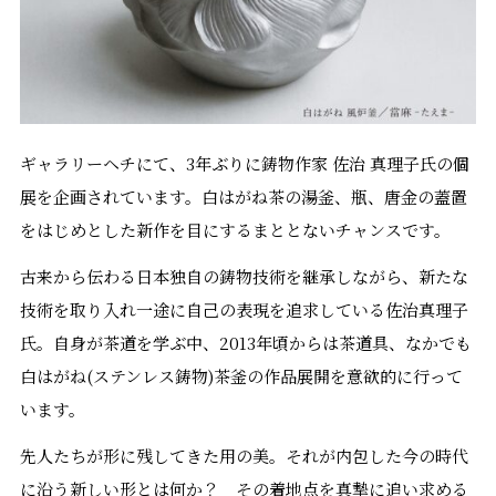
ギャラリーヘチにて、3年ぶりに鋳物作家 佐治 真理子氏の個
展を企画されています。白はがね茶の湯釜、瓶、唐金の蓋置
をはじめとした新作を目にするまととないチャンスです。
古来から伝わる日本独自の鋳物技術を継承しながら、新たな
技術を取り入れ一途に自己の表現を追求している佐治真理子
氏。自身が茶道を学ぶ中、2013年頃からは茶道具、なかでも
白はがね(ステンレス鋳物)茶釜の作品展開を意欲的に行って
います。
先人たちが形に残してきた用の美。それが内包した今の時代
に沿う新しい形とは何か？ その着地点を真摯に追い求める