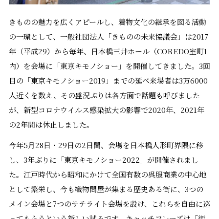
きものの魅力を広くアピールし、着物文化の継承を図る活動
の一環として、一般社団法人「きものの未来協議会」は2017
年（平成29）から毎年、日本橋三井ホール（COREDO室町1
内）を会場に「東京キモノショー」を開催してきました。3回
目の「東京キモノショー2019」までの延べ来場者は3万6000
人近くを数え、その盛況ぶりは各方面で話題も呼びました
が、新型コロナウイルス感染拡大の影響で2020年、2021年
の2年間は休止しました。
今年5月28日・29日の2日間、会場を日本橋人形町界隈に移
し、3年ぶりに「東京キモノショー2022」が開催されまし
た。江戸時代から昭和にかけて全国有数の呉服商業の中心地
として繁栄し、今も織物問屋が集まる歴史ある街に、3つの
メイン会場と7つのサテライト会場を設け、これらを自由に巡
ってもらうという新しい試みです。キャッチフレーズは「街