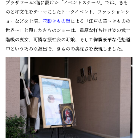
プラザマーム3階に設けた「イベントステージ」では、きも
のと和文化をテーマにしたトークイベント、ファッションシ
ョーなどを上演。
花影きもの塾
による「江戸の華〜きものの
世界〜」と題したきものショーは、重厚な打ち掛け姿の武士
階級の妻女、可憐な振袖姿の町娘、そして絢爛豪華な花魁道
中という巧みな演出で、きものの奥深さを表現しました。