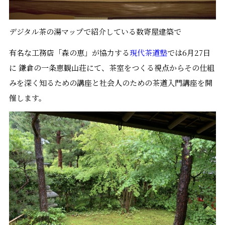
デジタル茶の湯マップで紹介している数寄屋建築で
有名な工務店「森の恵」が協力する
現代茶道塾
では6月27日
に 鎌倉の一条恵観山荘にて、茶室をつくる視点からその仕組
みを深く知るための講座と社会人のための茶道入門講座を開
催します。