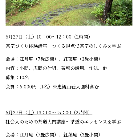
6
月
27
日（土）
10
：
00
〜
12
：
00
（
2
時間）
茶室づくり体験講座 つくる視点で茶室のしくみを学ぶ
会場：江月庵（7畳広間）、紅葉庵（3畳小間）
内容：小間、広間の仕組、茶席の活用、作法、他
募集：10名
会費：
6,000
円（
1
名）
※
恵観山荘入園料含む
6
月
27
日（土）
13
：
00
〜
15
：
00
（
2
時間）
社会人のための茶道入門講座～茶道のエッセンスを学ぶ
会場：江月庵（7畳広間）、紅葉庵（3畳小間）