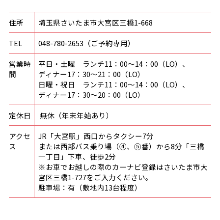
住所
埼玉県さいたま市大宮区三橋1-668
TEL
048-780-2653
（ご予約専用）
営業時
平日・土曜 ランチ11：00〜14：00（LO）、
間
ディナー17：30〜21：00（LO）
日曜・祝日 ランチ11：00〜14：00（LO）、
ディナー17：30〜20：00（LO）
定休日
無休（年末年始あり）
アクセ
JR
「大宮駅」西口からタクシー
7
分
ス
または西部バス乗り場（④、⑤番）から
8
分「三橋
一丁目」下車、徒歩
2
分
※
お車でお越しの際のカーナビ登録はさいたま市大
宮区三橋
1-727
をご入力ください。
駐車場：有（敷地内
13台
程度）