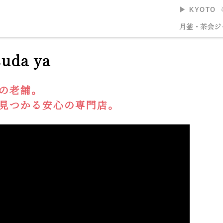
▶︎ KYOTO
美術館
月釜・茶会
ジ
uda ya
の老舗。
見つかる安心の専門店。