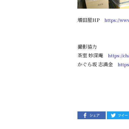
増田屋HP
https://ww
撮影協力
茶室 妙深庵
https://c
かぐら坂 志満金
http