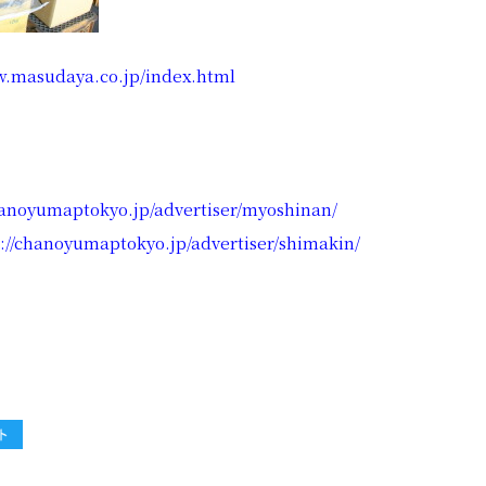
w.masudaya.co.jp/index.html
hanoyumaptokyo.jp/advertiser/myoshinan/
s://chanoyumaptokyo.jp/advertiser/shimakin/