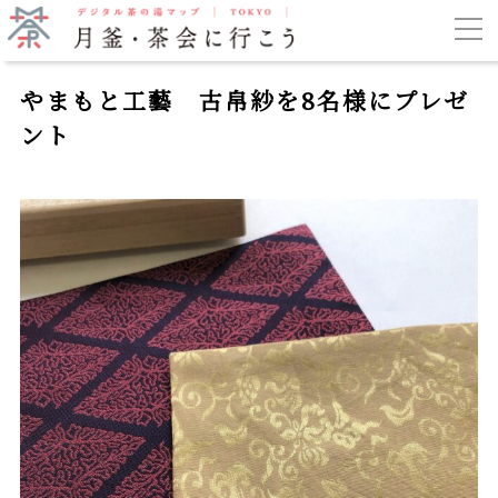
やまもと工藝 古帛紗を8名様にプレゼ
ント