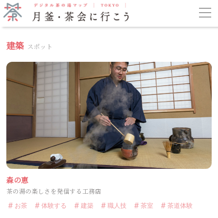
建築
スポット
森の恵
茶の湯の楽しさを発信する工務店
お茶
体験する
建築
職人技
茶室
茶道体験