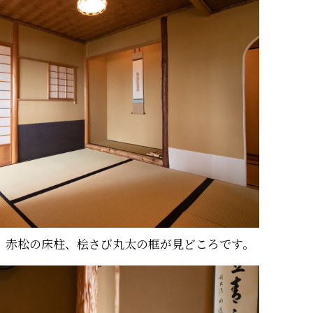
。赤松の床柱、桧さび丸太の框が見どころです。