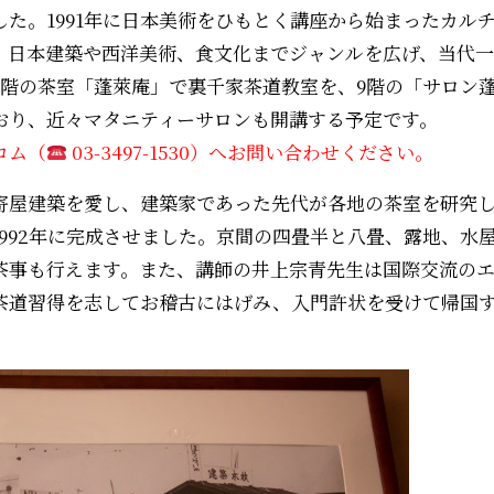
た。1991年に日本美術をひもとく講座から始まったカル
、日本建築や西洋美術、食文化までジャンルを広げ、当代
8階の茶室「蓬萊庵」で裏千家茶道教室を、9階の「サロン
おり、近々マタニティーサロンも開講する予定です。
コム（
03-3497-1530）へお問い合わせください。
寄屋建築を愛し、建築家であった先代が各地の茶室を研究
1992年に完成させました。京間の四畳半と八畳、露地、水
茶事も行えます。また、講師の井上宗青先生は国際交流の
茶道習得を志してお稽古にはげみ、入門許状を受けて帰国