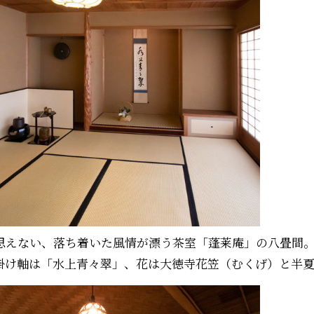
思えない、落ち着いた風情が漂う茶室「蓬莱庵」の八畳間
掛け軸は「水上青々翠」、花は大徳寺花笠（むくげ）と半