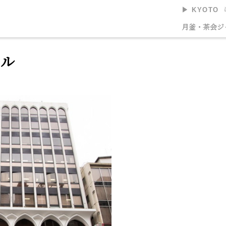
▶︎ KYOTO
美術館
月釜・茶会
ジ
ビル