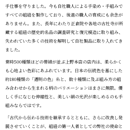
手仕事を守りました。今も自社職人による手染め・手組みで
すべての組紐を製作しており、後進の職人の育成にも余念が
ありません。また、長年にわたり正倉院や各地の古社寺が所
蔵する組紐の歴史的名品の調査研究と復元模造に取り組み、
失われていた多くの技術を解明して自社製品に取り入れてき
ました。
常時500種類ほどの帯締が並ぶ上野本店の店内は、柔らかく
も心地よい色彩にあふれています。日本の伝統色を基にした
約180種類の「道明の色」糸と、数十種類に及ぶ組み方の組
み合わせから生まれる柄のバリエーションはまさに無限。優
しく手になじむ伸縮性と、美しい絹の光沢が楽しめるのも手
組みならではです。
「古代から伝わる技術を継承するとともに、さらに改良し発
展させていくことが、組紐の第一人者としての弊社の使命と