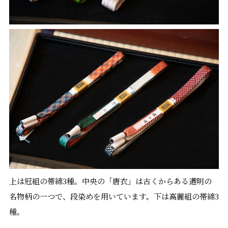
上は冠組の帯締3種。中央の「唐衣」は古くからある道明の
名物柄の一つで、段染めを用いています。下は高麗組の帯締3
種。