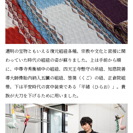
道明の宝物ともいえる復元組紐各種。宗教や文化と密接に関
わっていた時代の組紐の姿が蘇りました。上は手前から順
に、中尊寺秀衡棺中の組紐、四天王寺懸守の吊紐、知恩院善
導大師像胎内納入五臓の組紐、箜篌（くご）の紐、正倉院組
帯。下は平安時代の宮中装束である「平緒（ひらお）」。貴
族が大刀を下げるために用いました。