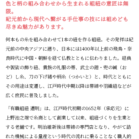
色と柄の組み合わせから生まれる組紐の意匠は無
限。
紀元前から現代へ繋がる手仕事の技には組めども
尽きぬ魅力があります。
何本もの糸を組み合わせて1本の紐を作る組紐。その発祥は紀
元前の中央アジアに遡り、日本には1400年以上前の飛鳥・奈
良時代に中国・朝鮮を経て仏教とともに伝わりました。経典
や袈裟の飾り紐、貴族の礼服の帯、武士の鎧・兜の縅（お
ど）し糸、刀の下げ緒や柄糸（つかいと）と、時代とともに
その用途は変遷し、江戸時代中期以降は帯締や羽織紐などが
広く庶民に普及しました。
「有職組紐 道明」は、江戸時代初期の1652年（承応元）に
上野池之端で糸商として創業して以来、組紐づくりを生業と
する老舗です。明治維新後は帯締の専門店となり、やがて訪
れた機械による量産という時代の流れに乗ることなく職人的