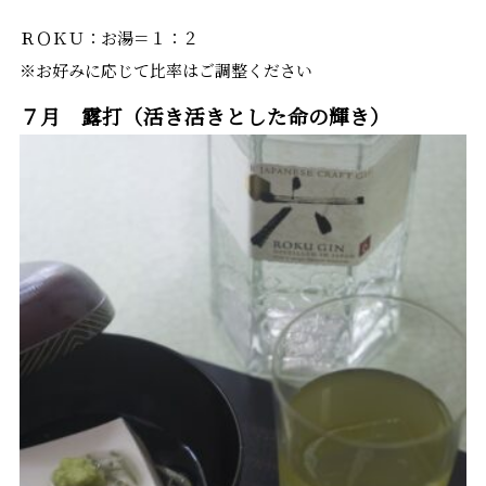
ＲＯＫＵ：お湯＝１：２
※お好みに応じて比率はご調整ください
７月 露打（活き活きとした命の輝き）