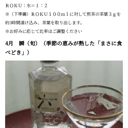
ＲＯＫＵ：水＝１：２
※（下準備）ＲＯＫＵ１００ｍｌに対して煎茶の茶葉３ｇを
約3時間漬け込み、茶葉を取り出します。
※お好みに応じて比率はご調整ください
4月 瞬（旬）（季節の恵みが熟した「まさに食
べどき」）