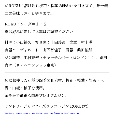
がROKUに溶け込む桜花・桜葉の味わいを引き立て、唯一無
二の美味しさへと導きます。
ROKU：ソーダ＝１：５
※お好みに応じて比率はご調整ください
料理：小山裕久 写真家：上田義彦 文章：村上湛
食器コーディネート：山下有佳子 酒器：桑田拓郎
ジン調整 中村充宏（チャーチルバー（ロンドン））、鎌田
真理（ザ・ペニンシュラ東京）
旬に収穫した６種の四季の和素材、桜花・桜葉・煎茶・玉
露・山椒・柚子を使用。
華やかで繊細な国産プレミアムジン。
サントリージャパニーズクラフトジン ROKU(六）
https://www.suntory.co.jp/wnb/rokugin