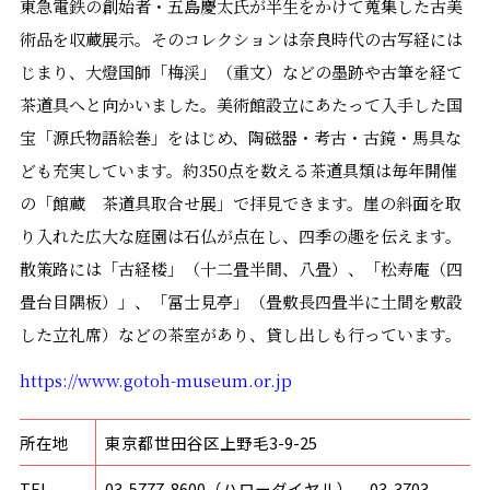
東急電鉄の創始者・五島慶太氏が半生をかけて蒐集した古美
術品を収蔵展示。そのコレクションは奈良時代の古写経には
じまり、大燈国師「梅渓」（重文）などの墨跡や古筆を経て
茶道具へと向かいました。美術館設立にあたって入手した国
宝「源氏物語絵巻」をはじめ、陶磁器・考古・古鏡・馬具な
ども充実しています。約
350
点を数える茶道具類は毎年開催
の「館蔵 茶道具取合せ展」で拝見できます。崖の斜面を取
り入れた広大な庭園は石仏が点在し、四季の趣を伝えます。
散策路には「古経楼」（十二畳半間、八畳）、「松寿庵（四
畳台目隅板）」、「冨士見亭」（畳敷長四畳半に土間を敷設
した立礼席）などの茶室があり、貸し出しも行っています。
https://www.gotoh-museum.or.jp
所在地
東京都世田谷区上野毛
3-9-25
TEL
03-5777-8600
（ハローダイヤル）
03-3703-